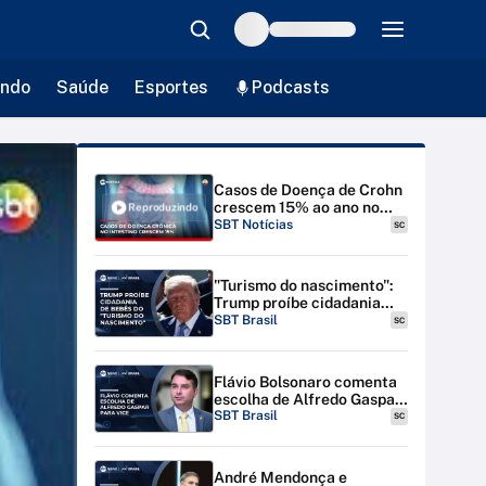
ndo
Saúde
Esportes
Podcasts
Casos de Doença de Crohn
crescem 15% ao ano no
Reproduzindo
Brasil e preocupam
SBT Notícias
SC
médicos | #SBTNoticias
"Turismo do nascimento":
Trump proíbe cidadania
para bebês de estrangeiras
SBT Brasil
SC
nos EUA
Flávio Bolsonaro comenta
escolha de Alfredo Gaspar
para vice-presidente
SBT Brasil
SC
André Mendonça e