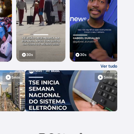
30s
30s
Ver tudo
5min
5min