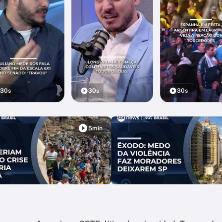
30s
30s
30s
5min