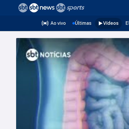
❮
voltar
Editorias
Ao vivo
Últimas
Vídeos
E