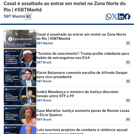
Casal é assaltado ao entrar em motel na Zona Norte do
Rio | #SBTManhã
SBT Manhã
SC
Casal é assaltado ao entrar em motel na Zona Norte
do Rio | #SBTManhã
Reproduzindo
SBT Manhã
SC
"Turismo do nascimento": Trump proíbe cidadania para
bebês de estrangeiras nos EUA
SBT Brasil
SC
Flávio Bolsonaro comenta escolha de Alfredo Gaspar
para vice-presidente
SBT Brasil
SC
André Mendonça e ministro da Justiça discutem
tensão entre STF e PF
SBT Brasil
SC
Caso Marielle: Justiça aumenta penas de Ronnie Lessa
e Élcio Queiroz
SBT Brasil
SC
Lula sanciona projetos de combate à violência sexual