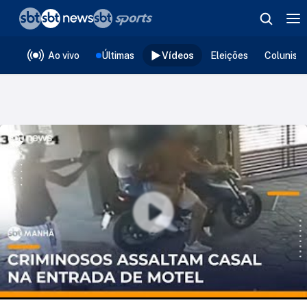
❮
voltar
Editorias
Ao vivo
Últimas
Vídeos
Eleições
Colunist