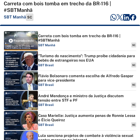
Carreta com bois tomba em trecho da BR-116 |
#SBTManhã
SBT Manhã
SC
Carreta com bois tomba em trecho da BR-116 |
#SBTManhã
Reproduzindo
SBT Manhã
SC
"Turismo do nascimento": Trump proíbe cidadania para
bebês de estrangeiras nos EUA
SBT Brasil
SC
Flávio Bolsonaro comenta escolha de Alfredo Gaspar
para vice-presidente
SBT Brasil
SC
André Mendonça e ministro da Justiça discutem
tensão entre STF e PF
SBT Brasil
SC
Caso Marielle: Justiça aumenta penas de Ronnie Lessa
e Élcio Queiroz
SBT Brasil
SC
Lula sanciona projetos de combate à violência sexual