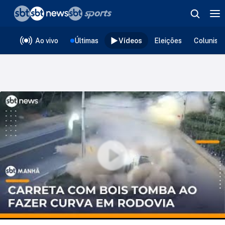
❮
voltar
Editorias
Ao vivo
Últimas
Vídeos
Eleições
Colunist