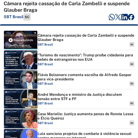
Câmara rejeita cassação de Carla Zambelli e suspende
Glauber Braga
SBT Brasil
SC
Câmara rejeita cassação de Carla Zambelli e suspende
Glauber Braga
Reproduzindo
SBT Brasil
SC
"Turismo do nascimento": Trump proíbe cidadania para
bebês de estrangeiras nos EUA
SBT Brasil
SC
Flávio Bolsonaro comenta escolha de Alfredo Gaspar
para vice-presidente
SBT Brasil
SC
André Mendonça e ministro da Justiça discutem
tensão entre STF e PF
SBT Brasil
SC
Caso Marielle: Justiça aumenta penas de Ronnie Lessa
e Élcio Queiroz
SBT Brasil
SC
Lula sanciona projetos de combate à violência sexual