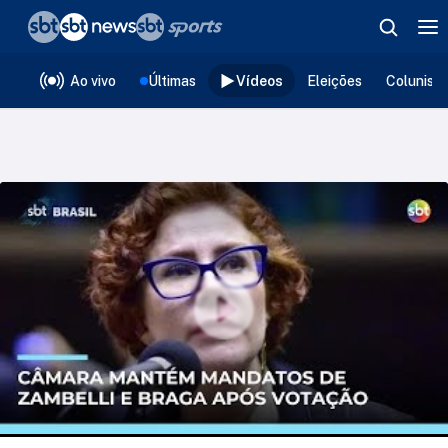
❮
voltar
Editorias
Ao vivo
Últimas
Vídeos
Eleições
Colunist