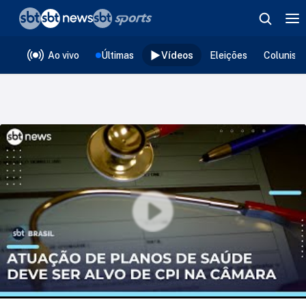
❮
voltar
Editorias
Ao vivo
Últimas
Vídeos
Eleições
Colunist