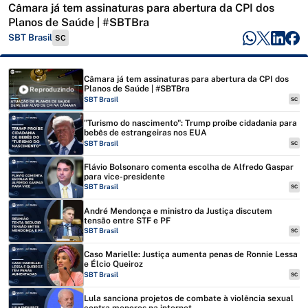
Câmara já tem assinaturas para abertura da CPI dos
Planos de Saúde | #SBTBra
SBT Brasil
SC
Câmara já tem assinaturas para abertura da CPI dos
Planos de Saúde | #SBTBra
Reproduzindo
SBT Brasil
SC
"Turismo do nascimento": Trump proíbe cidadania para
bebês de estrangeiras nos EUA
SBT Brasil
SC
Flávio Bolsonaro comenta escolha de Alfredo Gaspar
para vice-presidente
SBT Brasil
SC
André Mendonça e ministro da Justiça discutem
tensão entre STF e PF
SBT Brasil
SC
Caso Marielle: Justiça aumenta penas de Ronnie Lessa
e Élcio Queiroz
SBT Brasil
SC
Lula sanciona projetos de combate à violência sexual