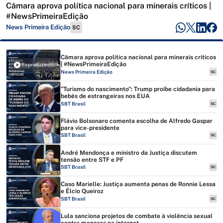
Câmara aprova política nacional para minerais críticos |
#NewsPrimeiraEdição
News Primeira Edição
SC
Câmara aprova política nacional para minerais críticos
| #NewsPrimeiraEdição
Reproduzindo
News Primeira Edição
SC
"Turismo do nascimento": Trump proíbe cidadania para
bebês de estrangeiras nos EUA
SBT Brasil
SC
Flávio Bolsonaro comenta escolha de Alfredo Gaspar
para vice-presidente
SBT Brasil
SC
André Mendonça e ministro da Justiça discutem
tensão entre STF e PF
SBT Brasil
SC
Caso Marielle: Justiça aumenta penas de Ronnie Lessa
e Élcio Queiroz
SBT Brasil
SC
Lula sanciona projetos de combate à violência sexual