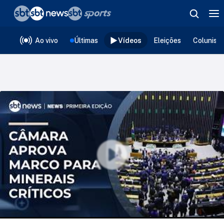
❮
voltar
Editorias
Ao vivo
Últimas
Vídeos
Eleições
Colunist