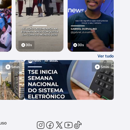
30s
30s
Ver tudo
5min
5min
uso