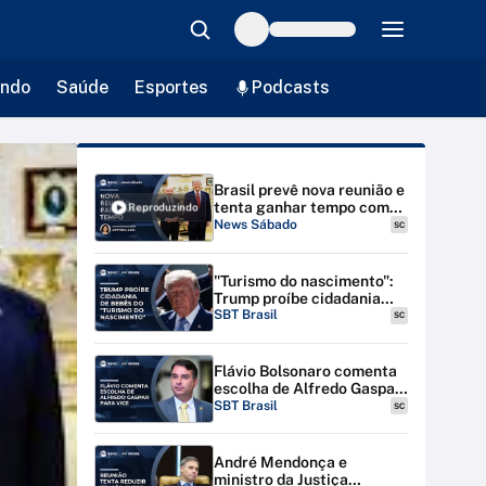
ndo
Saúde
Esportes
Podcasts
Brasil prevê nova reunião e
tenta ganhar tempo com
Reproduzindo
EUA | #NewsSábado
News Sábado
SC
"Turismo do nascimento":
Trump proíbe cidadania
para bebês de estrangeiras
SBT Brasil
SC
nos EUA
Flávio Bolsonaro comenta
escolha de Alfredo Gaspar
para vice-presidente
SBT Brasil
SC
André Mendonça e
ministro da Justiça