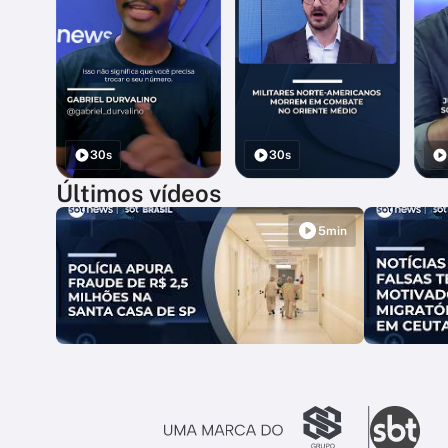
30s
30s
Últimos vídeos
5min