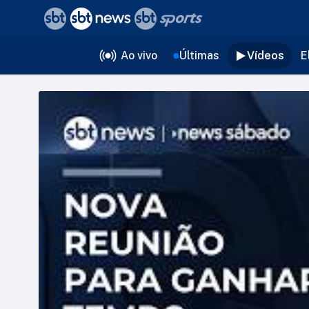
❮
voltar
Editorias
Ao vivo
Últimas
Vídeos
E