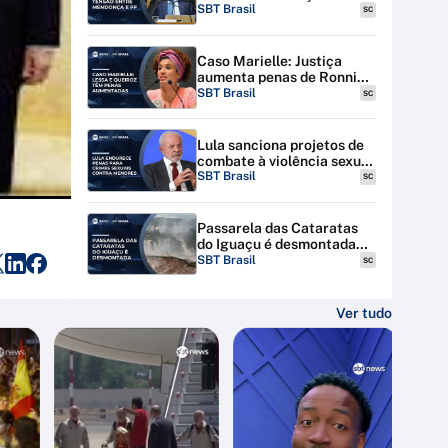
discutem tensão entre STF
SBT Brasil
SC
e PF
Caso Marielle: Justiça
aumenta penas de Ronnie
Lessa e Élcio Queiroz
SBT Brasil
SC
Lula sanciona projetos de
combate à violência sexual
contra menores na
SBT Brasil
SC
internet
Passarela das Cataratas
do Iguaçu é desmontada
por riscos de inundação
SBT Brasil
SC
Ver tudo