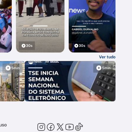
30s
30s
Ver tudo
5min
5min
uso