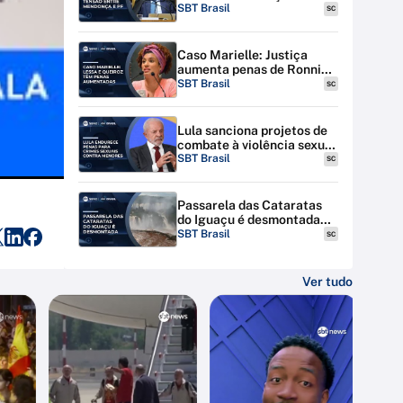
discutem tensão entre STF
SBT Brasil
SC
e PF
Caso Marielle: Justiça
aumenta penas de Ronnie
Lessa e Élcio Queiroz
SBT Brasil
SC
Lula sanciona projetos de
combate à violência sexual
contra menores na
SBT Brasil
SC
internet
Passarela das Cataratas
do Iguaçu é desmontada
por riscos de inundação
SBT Brasil
SC
Ver tudo