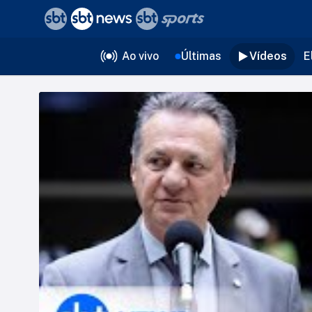
❮
voltar
Editorias
Ao vivo
Últimas
Vídeos
E