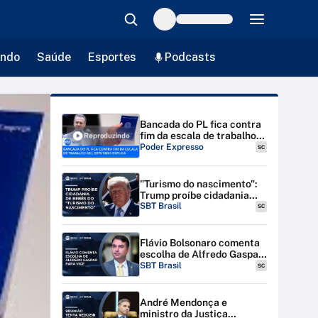
ndo
Saúde
Esportes
Podcasts
Bancada do PL fica contra
fim da escala de trabalho
Reproduzindo
6x1; deputado explica
Poder Expresso
SC
"Turismo do nascimento":
Trump proíbe cidadania
para bebês de estrangeiras
SBT Brasil
SC
nos EUA
Flávio Bolsonaro comenta
escolha de Alfredo Gaspar
para vice-presidente
SBT Brasil
SC
André Mendonça e
ministro da Justiça