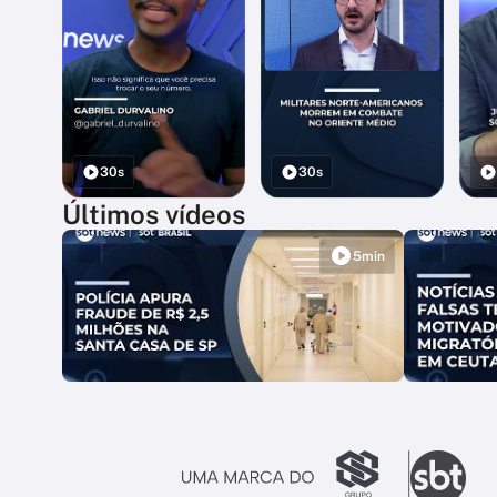
30s
30s
Últimos vídeos
5min