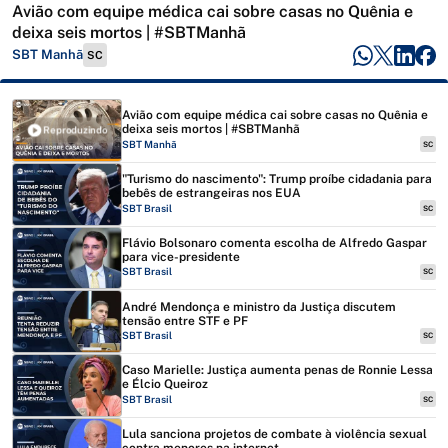
Avião com equipe médica cai sobre casas no Quênia e
deixa seis mortos | #SBTManhã
SBT Manhã
SC
Avião com equipe médica cai sobre casas no Quênia e
deixa seis mortos | #SBTManhã
Reproduzindo
SBT Manhã
SC
"Turismo do nascimento": Trump proíbe cidadania para
bebês de estrangeiras nos EUA
SBT Brasil
SC
Flávio Bolsonaro comenta escolha de Alfredo Gaspar
para vice-presidente
SBT Brasil
SC
André Mendonça e ministro da Justiça discutem
tensão entre STF e PF
SBT Brasil
SC
Caso Marielle: Justiça aumenta penas de Ronnie Lessa
e Élcio Queiroz
SBT Brasil
SC
Lula sanciona projetos de combate à violência sexual