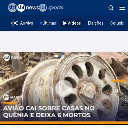
❮
voltar
Editorias
Ao vivo
Últimas
Vídeos
Eleições
Colunist