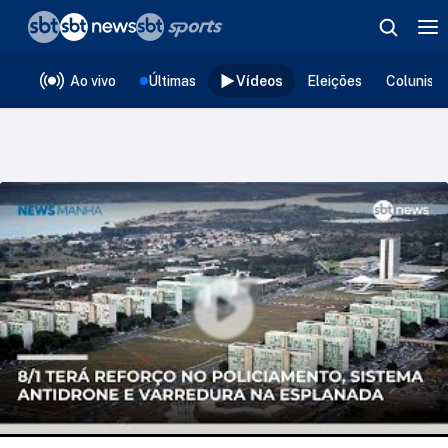
❮
voltar
Editorias
Ao vivo
Últimas
Vídeos
Eleições
Colunist