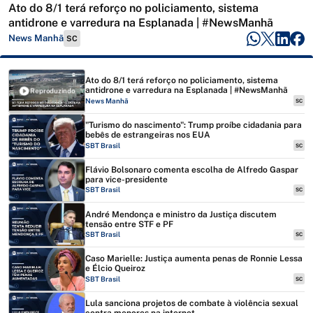
Ato do 8/1 terá reforço no policiamento, sistema
antidrone e varredura na Esplanada | #NewsManhã
News Manhã
SC
Ato do 8/1 terá reforço no policiamento, sistema
antidrone e varredura na Esplanada | #NewsManhã
Reproduzindo
News Manhã
SC
"Turismo do nascimento": Trump proíbe cidadania para
bebês de estrangeiras nos EUA
SBT Brasil
SC
Flávio Bolsonaro comenta escolha de Alfredo Gaspar
para vice-presidente
SBT Brasil
SC
André Mendonça e ministro da Justiça discutem
tensão entre STF e PF
SBT Brasil
SC
Caso Marielle: Justiça aumenta penas de Ronnie Lessa
e Élcio Queiroz
SBT Brasil
SC
Lula sanciona projetos de combate à violência sexual