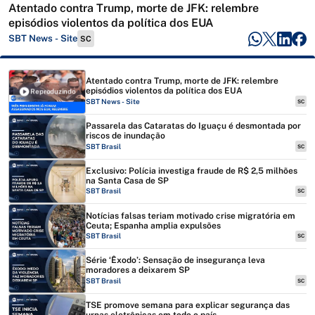
Atentado contra Trump, morte de JFK: relembre
episódios violentos da política dos EUA
SBT News - Site
SC
Atentado contra Trump, morte de JFK: relembre
episódios violentos da política dos EUA
Reproduzindo
SBT News - Site
SC
Passarela das Cataratas do Iguaçu é desmontada por
riscos de inundação
SBT Brasil
SC
Exclusivo: Polícia investiga fraude de R$ 2,5 milhões
na Santa Casa de SP
SBT Brasil
SC
Notícias falsas teriam motivado crise migratória em
Ceuta; Espanha amplia expulsões
SBT Brasil
SC
Série ‘Êxodo’: Sensação de insegurança leva
moradores a deixarem SP
SBT Brasil
SC
TSE promove semana para explicar segurança das