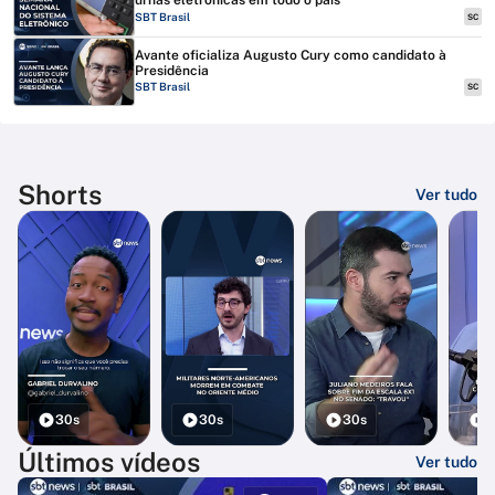
urnas eletrônicas em todo o país
SBT Brasil
SC
Avante oficializa Augusto Cury como candidato à
Presidência
SBT Brasil
SC
Shorts
Ver tudo
30s
30s
30s
3
Últimos vídeos
Ver tudo