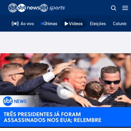
❮
voltar
Editorias
Ao vivo
Últimas
Vídeos
Eleições
Colunist