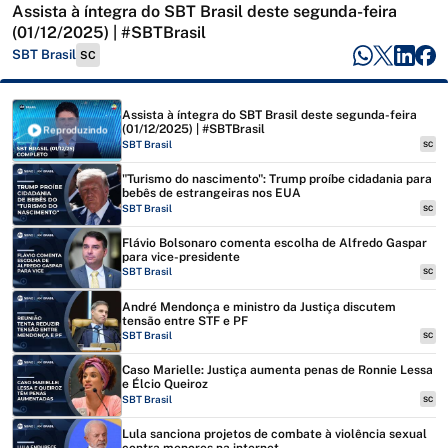
Assista à íntegra do SBT Brasil deste segunda-feira
(01/12/2025) | #SBTBrasil
SBT Brasil
SC
Assista à íntegra do SBT Brasil deste segunda-feira
(01/12/2025) | #SBTBrasil
Reproduzindo
SBT Brasil
SC
"Turismo do nascimento": Trump proíbe cidadania para
bebês de estrangeiras nos EUA
SBT Brasil
SC
Flávio Bolsonaro comenta escolha de Alfredo Gaspar
para vice-presidente
SBT Brasil
SC
André Mendonça e ministro da Justiça discutem
tensão entre STF e PF
SBT Brasil
SC
Caso Marielle: Justiça aumenta penas de Ronnie Lessa
e Élcio Queiroz
SBT Brasil
SC
Lula sanciona projetos de combate à violência sexual