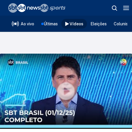
❮
voltar
Editorias
Ao vivo
Últimas
Vídeos
Eleições
Colunist