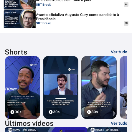
urnas eletrônicas em todo o país
SBT Brasil
SC
Avante oficializa Augusto Cury como candidato à
Presidência
SBT Brasil
SC
Shorts
Ver tudo
30s
30s
30s
3
Últimos vídeos
Ver tudo