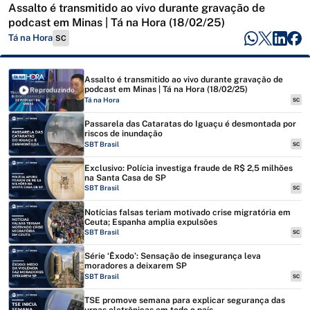
Assalto é transmitido ao vivo durante gravação de
podcast em Minas | Tá na Hora (18/02/25)
Tá na Hora
SC
Assalto é transmitido ao vivo durante gravação de
podcast em Minas | Tá na Hora (18/02/25)
Reproduzindo
Tá na Hora
SC
Passarela das Cataratas do Iguaçu é desmontada por
riscos de inundação
SBT Brasil
SC
Exclusivo: Polícia investiga fraude de R$ 2,5 milhões
na Santa Casa de SP
SBT Brasil
SC
Notícias falsas teriam motivado crise migratória em
Ceuta; Espanha amplia expulsões
SBT Brasil
SC
Série ‘Êxodo’: Sensação de insegurança leva
moradores a deixarem SP
SBT Brasil
SC
TSE promove semana para explicar segurança das