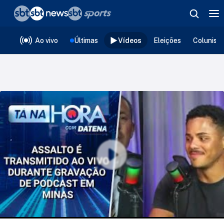
❮
voltar
Editorias
Ao vivo
Últimas
Vídeos
Eleições
Colunist