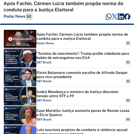
Após Fachin, Cármen Lúcia também propõe norma de
conduta para a Justiça Eleitoral
Radar News
SC
Após Fachin, Cármen Lúcia também propõe norma de
conduta para a Justiça Eleitoral
Reproduzindo
Radar News
SC
"Turismo do nascimento": Trump proíbe cidadania para
bebês de estrangeiras nos EUA
SBT Brasil
SC
Flávio Bolsonaro comenta escolha de Alfredo Gaspar
para vice-presidente
SBT Brasil
SC
André Mendonça e ministro da Justiça discutem
tensão entre STF e PF
SBT Brasil
SC
Caso Marielle: Justiça aumenta penas de Ronnie Lessa
e Élcio Queiroz
SBT Brasil
SC
Lula sanciona projetos de combate à violência sexual