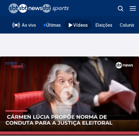
❮
voltar
Editorias
Ao vivo
Últimas
Vídeos
Eleições
Colunist