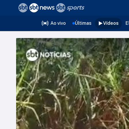
❮
voltar
Editorias
Ao vivo
Últimas
Vídeos
E