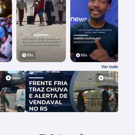
30s
30s
Ver tudo
5min
5min