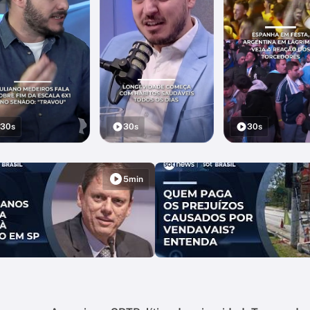
30s
30s
30s
5min