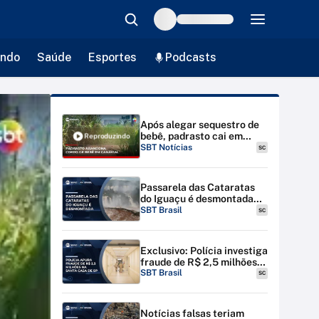
ndo
Saúde
Esportes
Podcasts
Após alegar sequestro de
bebê, padrasto cai em
Reproduzindo
contradição e confessa
SBT Notícias
SC
morte | #SBTNotícias
Passarela das Cataratas
do Iguaçu é desmontada
por riscos de inundação
SBT Brasil
SC
Exclusivo: Polícia investiga
fraude de R$ 2,5 milhões
na Santa Casa de SP
SBT Brasil
SC
Notícias falsas teriam