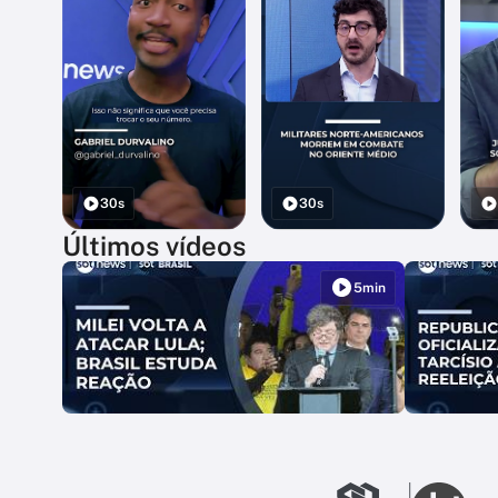
30s
30s
Últimos vídeos
5min