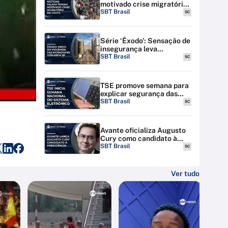
motivado crise migratória
em Ceuta; Espanha amplia
SBT Brasil
SC
expulsões
Série ‘Êxodo’: Sensação de
insegurança leva
moradores a deixarem SP
SBT Brasil
SC
TSE promove semana para
explicar segurança das
urnas eletrônicas em todo
SBT Brasil
SC
o país
Avante oficializa Augusto
Cury como candidato à
Presidência
SBT Brasil
SC
Ver tudo