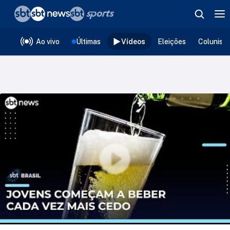
❮
voltar
Editorias
Ao vivo
Últimas
Vídeos
Eleições
Colunist