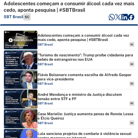
Adolescentes começam a consumir álcool cada vez mais
cedo, aponta pesquisa | #SBTBrasil
SBT Brasil
SC
Adolescentes começam a consumir álcool cada vez
mais cedo, aponta pesquisa | #SBTBrasil
Reproduzindo
SBT Brasil
SC
"Turismo do nascimento": Trump proíbe cidadania para
bebês de estrangeiras nos EUA
SBT Brasil
SC
Flávio Bolsonaro comenta escolha de Alfredo Gaspar
para vice-presidente
SBT Brasil
SC
André Mendonça e ministro da Justiça discutem
tensão entre STF e PF
SBT Brasil
SC
Caso Marielle: Justiça aumenta penas de Ronnie Lessa
e Élcio Queiroz
SBT Brasil
SC
Lula sanciona projetos de combate à violência sexual