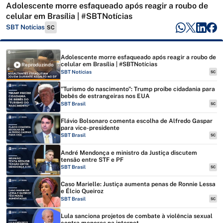
Adolescente morre esfaqueado após reagir a roubo de
celular em Brasília | #SBTNotícias
SBT Notícias
SC
Adolescente morre esfaqueado após reagir a roubo de
celular em Brasília | #SBTNotícias
Reproduzindo
SBT Notícias
SC
"Turismo do nascimento": Trump proíbe cidadania para
bebês de estrangeiras nos EUA
SBT Brasil
SC
Flávio Bolsonaro comenta escolha de Alfredo Gaspar
para vice-presidente
SBT Brasil
SC
André Mendonça e ministro da Justiça discutem
tensão entre STF e PF
SBT Brasil
SC
Caso Marielle: Justiça aumenta penas de Ronnie Lessa
e Élcio Queiroz
SBT Brasil
SC
Lula sanciona projetos de combate à violência sexual