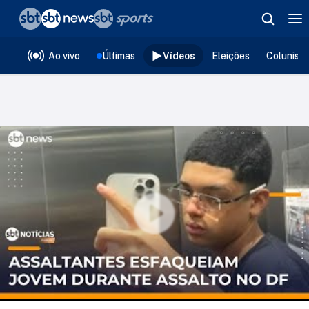
❮
voltar
Editorias
Ao vivo
Últimas
Vídeos
Eleições
Colunist