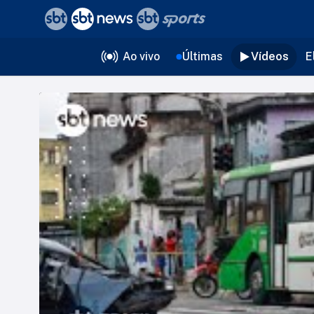
❮
voltar
Editorias
Ao vivo
Últimas
Vídeos
E