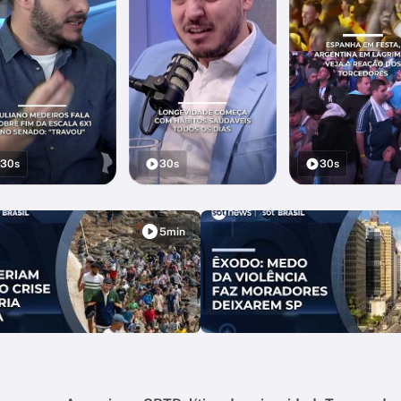
30s
30s
30s
5min