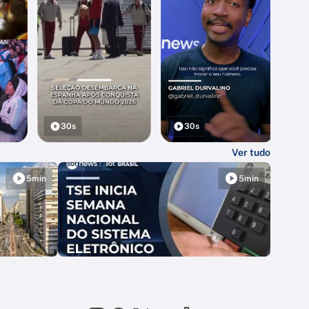
30s
30s
Ver tudo
5min
5min