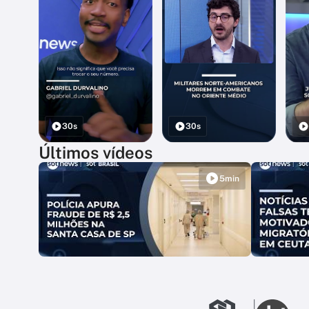
30s
30s
Últimos vídeos
5min