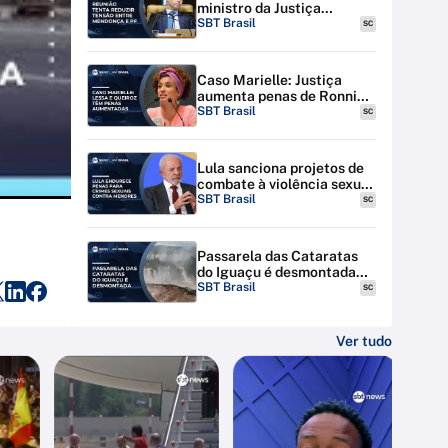
ministro da Justiça
discutem tensão entre STF
SBT Brasil
SC
e PF
Caso Marielle: Justiça
aumenta penas de Ronnie
Lessa e Élcio Queiroz
SBT Brasil
SC
Lula sanciona projetos de
combate à violência sexual
contra menores na
SBT Brasil
SC
internet
Passarela das Cataratas
do Iguaçu é desmontada
por riscos de inundação
SBT Brasil
SC
Ver tudo