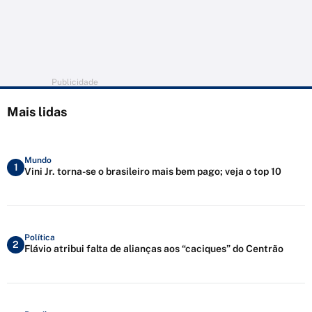
Publicidade
Mais lidas
Mundo
1
Vini Jr. torna-se o brasileiro mais bem pago; veja o top 10
Política
2
Flávio atribui falta de alianças aos “caciques” do Centrão