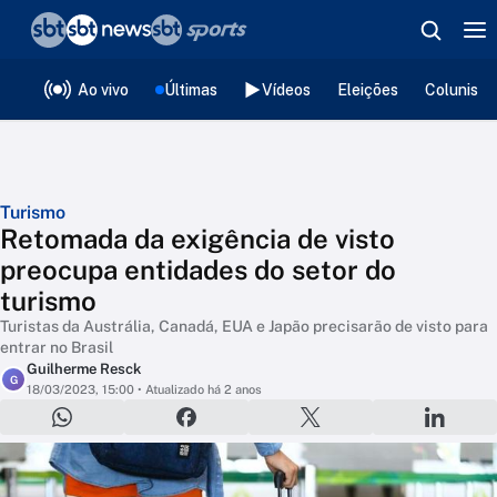
❮
voltar
Editorias
Ao vivo
Últimas
Vídeos
Eleições
Colunista
Turismo
Retomada da exigência de visto
preocupa entidades do setor do
turismo
Turistas da Austrália, Canadá, EUA e Japão precisarão de visto para
entrar no Brasil
Guilherme Resck
G
18/03/2023, 15:00
• Atualizado há 2 anos