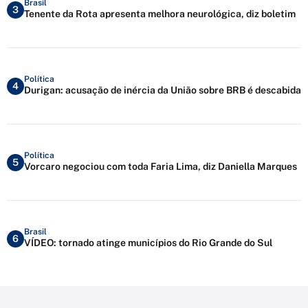
Brasil
3
Tenente da Rota apresenta melhora neurológica, diz boletim
Política
4
Durigan: acusação de inércia da União sobre BRB é descabida
Política
5
Vorcaro negociou com toda Faria Lima, diz Daniella Marques
Brasil
6
VÍDEO: tornado atinge municípios do Rio Grande do Sul