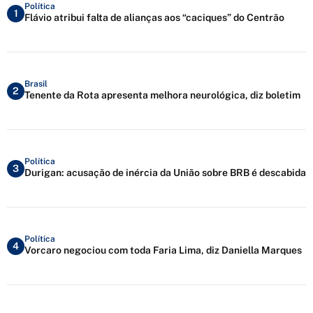
Política
1
Flávio atribui falta de alianças aos “caciques” do Centrão
Brasil
2
Tenente da Rota apresenta melhora neurológica, diz boletim
Política
3
Durigan: acusação de inércia da União sobre BRB é descabida
Política
4
Vorcaro negociou com toda Faria Lima, diz Daniella Marques