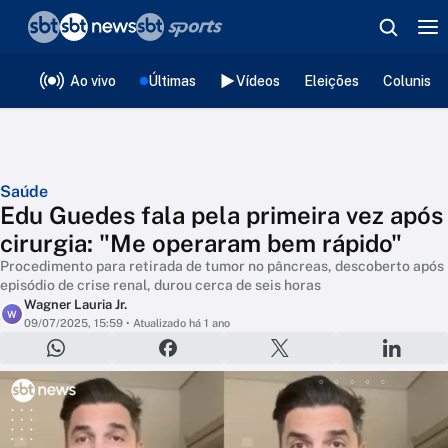
❮
voltar
Editorias
Ao vivo
Últimas
Vídeos
Eleições
Colunista
Saúde
Edu Guedes fala pela primeira vez após
cirurgia: "Me operaram bem rápido"
Procedimento para retirada de tumor no pâncreas, descoberto após
episódio de crise renal, durou cerca de seis horas
Wagner Lauria Jr.
W
09/07/2025, 15:59
• Atualizado há 1 ano