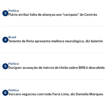
Política
3
Flávio atribui falta de alianças aos “caciques” do Centrão
Brasil
4
Tenente da Rota apresenta melhora neurológica, diz boletim
Política
5
Durigan: acusação de inércia da União sobre BRB é descabida
Política
6
Vorcaro negociou com toda Faria Lima, diz Daniella Marques