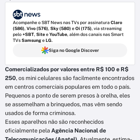
Acompanhe o SBT News nas TVs por assinatura
Claro
(586)
,
Vivo (576)
,
Sky (580)
e
Oi (175)
, via streaming
pelo
+SBT
,
Site
e
YouTube
, além dos canais nas Smart
TVs
Samsung
e
LG
.
Siga no Google Discover
Comercializados por valores entre R$ 100 e R$
250
, os mini celulares são facilmente encontrados
em centros comerciais populares em todo o país.
Pequenos a ponto de serem presos à orelha, eles
se assemelham a brinquedos, mas vêm sendo
usados de forma criminosa.
Esses aparelhos não são reconhecidos
oficialmente pela
Agência Nacional de
Telecomunicações (Anatel)
. Atualmente, estima-