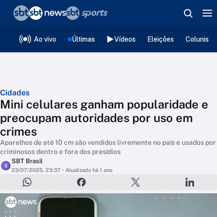
❮
voltar
Editorias
Ao vivo
Últimas
Vídeos
Eleições
Colunista
Cidades
Mini celulares ganham popularidade e
preocupam autoridades por uso em
crimes
Aparelhos de até 10 cm são vendidos livremente no país e usados por
criminosos dentro e fora dos presídios
SBT Brasil
S
23/07/2025, 23:37
• Atualizado há 1 ano