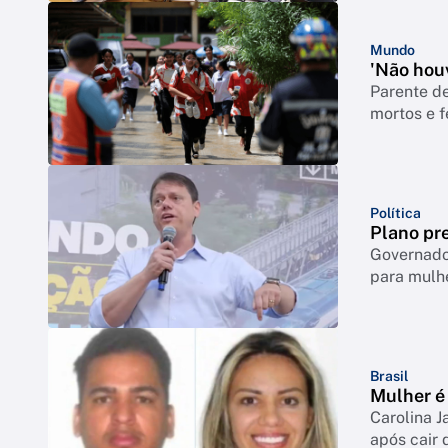
Mundo
'Não houv
Parente de
mortos e f
Política
Plano pre
Governador
para mulh
Brasil
Mulher é 
Carolina J
após cair 