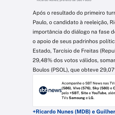
Após o resultado do primeiro tur
Paulo, o candidato à reeleição, 
importância do diálogo na fase 
o apoio de seus padrinhos políti
Estado, Tarcísio de Freitas (Repu
29,48% dos votos válidos, soman
Boulos (PSOL), que obteve 29,07
Acompanhe o SBT News nas TVs
(586)
,
Vivo (576)
,
Sky (580)
e
O
pelo
+SBT
,
Site
e
YouTube
, alé
TVs
Samsung
e
LG
.
+Ricardo Nunes (MDB) e Guilher