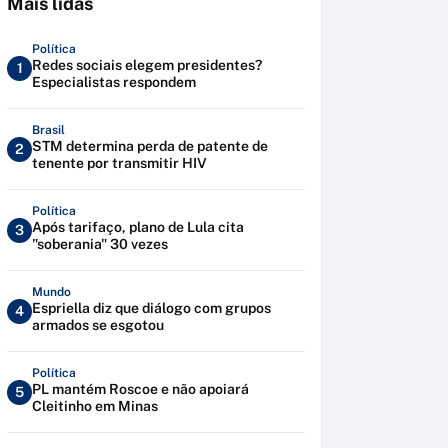
Mais lidas
Política
Redes sociais elegem presidentes?
1
Especialistas respondem
Brasil
STM determina perda de patente de
2
tenente por transmitir HIV
Política
Após tarifaço, plano de Lula cita
3
"soberania" 30 vezes
Mundo
Espriella diz que diálogo com grupos
4
armados se esgotou
Política
PL mantém Roscoe e não apoiará
5
Cleitinho em Minas