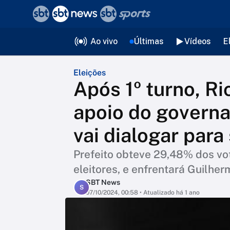
❮
voltar
Editorias
Ao vivo
Últimas
Vídeos
E
Eleições
Após 1º turno, R
apoio do governa
vai dialogar para 
Prefeito obteve 29,48% dos vot
eleitores, e enfrentará Guilhe
SBT News
S
07/10/2024, 00:58
• Atualizado há 1 ano