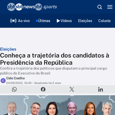
❮
voltar
Editorias
Ao vivo
Últimas
Vídeos
Eleições
Colunista
Eleições
Conheça a trajetória dos candidatos à
Presidência da República
Confira a trajetória dos políticos que disputam o principal cargo
público do Executivo do Brasil
Cido Coelho
C
24/09/2022, 16:40
• Atualizado há 2 anos