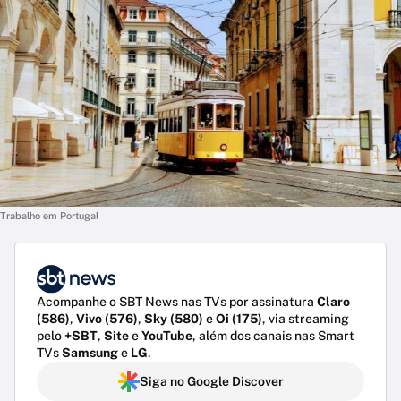
Trabalho em Portugal
Acompanhe o SBT News nas TVs por assinatura
Claro
(586)
,
Vivo (576)
,
Sky (580)
e
Oi (175)
, via streaming
pelo
+SBT
,
Site
e
YouTube
, além dos canais nas Smart
TVs
Samsung
e
LG
.
Siga no Google Discover