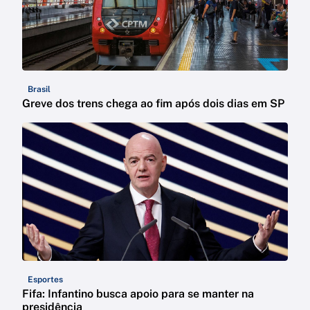
Brasil
Greve dos trens chega ao fim após dois dias em SP
Esportes
Fifa: Infantino busca apoio para se manter na
presidência