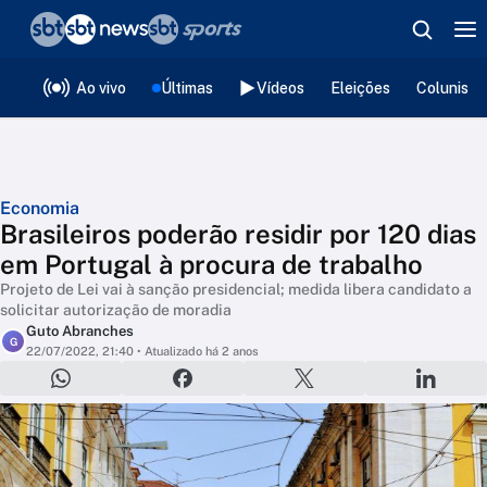
❮
voltar
Editorias
Ao vivo
Últimas
Vídeos
Eleições
Colunista
Economia
Brasileiros poderão residir por 120 dias
em Portugal à procura de trabalho
Projeto de Lei vai à sanção presidencial; medida libera candidato a
solicitar autorização de moradia
Guto Abranches
G
22/07/2022, 21:40
• Atualizado há 2 anos