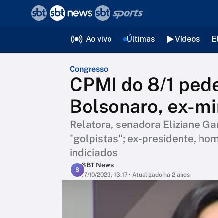
❮
voltar
Editorias
Ao vivo
Últimas
Vídeos
E
Congresso
CPMI do 8/1 pede
Bolsonaro, ex-min
Relatora, senadora Eliziane G
"golpistas"; ex-presidente, ho
indiciados
SBT News
S
17/10/2023, 13:17
• Atualizado há 2 anos