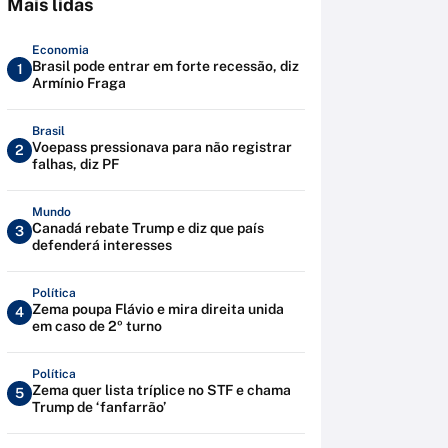
Mais lidas
Economia
Brasil pode entrar em forte recessão, diz
1
Armínio Fraga
Brasil
Voepass pressionava para não registrar
2
falhas, diz PF
Mundo
Canadá rebate Trump e diz que país
3
defenderá interesses
Política
Zema poupa Flávio e mira direita unida
4
em caso de 2º turno
Política
Zema quer lista tríplice no STF e chama
5
Trump de ‘fanfarrão’