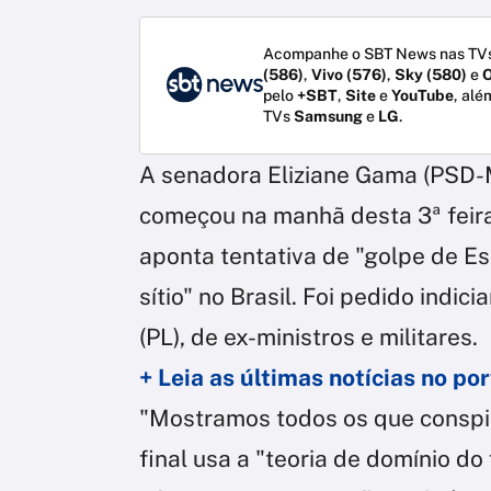
Acompanhe o SBT News nas TVs
(586)
,
Vivo (576)
,
Sky (580)
e
O
pelo
+SBT
,
Site
e
YouTube
, alé
TVs
Samsung
e
LG
.
A senadora Eliziane Gama (PSD-M
começou na manhã desta 3ª feira (1
aponta tentativa de "golpe de E
sítio" no Brasil. Foi pedido indi
(PL), de ex-ministros e militares.
+ Leia as últimas notícias no p
"Mostramos todos os que conspi
final usa a "teoria de domínio d