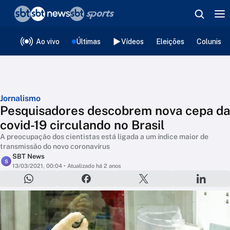
❮
voltar
Editorias
Ao vivo
Últimas
Vídeos
Eleições
Colunista
Jornalismo
Pesquisadores descobrem nova cepa da
covid-19 circulando no Brasil
A preocupação dos cientistas está ligada a um índice maior de
transmissão do novo coronavírus
SBT News
S
13/03/2021, 00:04
• Atualizado há 2 anos