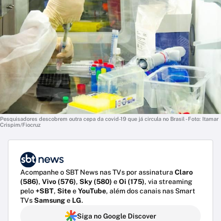
Pesquisadores descobrem outra cepa da covid-19 que já circula no Brasil - Foto: Itamar
Crispim/Fiocruz
Acompanhe o SBT News nas TVs por assinatura
Claro
(586)
,
Vivo (576)
,
Sky (580)
e
Oi (175)
, via streaming
pelo
+SBT
,
Site
e
YouTube
, além dos canais nas Smart
TVs
Samsung
e
LG
.
Siga no Google Discover