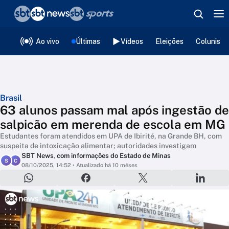
❮
voltar
Editorias
Ao vivo
Últimas
Vídeos
Eleições
Colunista
Brasil
63 alunos passam mal após ingestão de
salpicão em merenda de escola em MG
Estudantes foram atendidos em UPA de Ibirité, na Grande BH, com
suspeita de intoxicação alimentar; autoridades investigam
SBT News
,
com informações do Estado de Minas
S
C
08/10/2025, 14:52
• Atualizado há 10 mêses