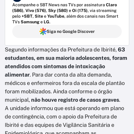
Acompanhe o SBT News nas TVs por assinatura
Claro
(586)
,
Vivo (576)
,
Sky (580)
e
Oi (175)
, via streaming
pelo
+SBT
,
Site
e
YouTube
, além dos canais nas Smart
TVs
Samsung
e
LG
.
Siga no Google Discover
Segundo informações da Prefeitura de Ibirité,
63
estudantes, em sua maioria adolescentes, foram
atendidos com sintomas de intoxicação
alimentar
. Para dar conta da alta demanda,
médicos e enfermeiros fora da escala de plantão
foram mobilizados. Ainda conforme o órgão
municipal,
não houve registro de casos graves
.
A unidade informou que está operando em plano
de contingência, com o apoio da Prefeitura de
Ibirité e das equipes de Vigilância Sanitária e
Epidemiológica, que acompanham as