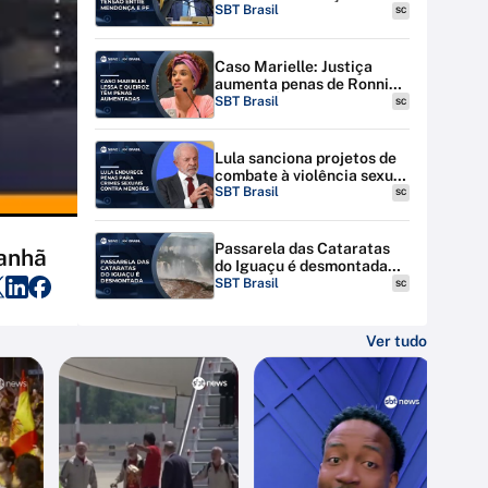
discutem tensão entre STF
SBT Brasil
SC
e PF
Caso Marielle: Justiça
aumenta penas de Ronnie
Lessa e Élcio Queiroz
SBT Brasil
SC
Lula sanciona projetos de
combate à violência sexual
contra menores na
SBT Brasil
SC
internet
Passarela das Cataratas
Manhã
do Iguaçu é desmontada
por riscos de inundação
SBT Brasil
SC
Ver tudo