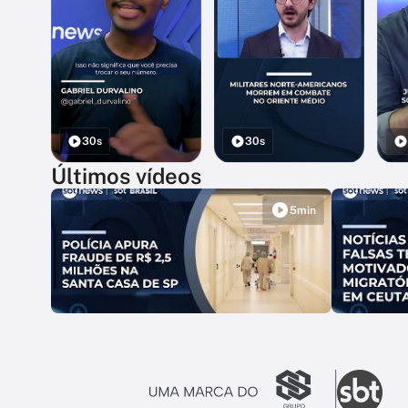
30s
30s
Últimos vídeos
5min