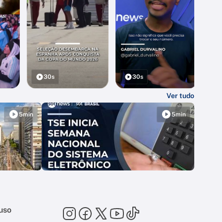
30s
30s
Ver tudo
5min
5min
uso