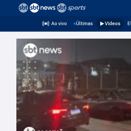
❮
voltar
Editorias
Ao vivo
Últimas
Vídeos
E