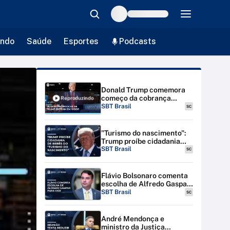
ndo
Saúde
Esportes
Podcasts
Donald Trump comemora
começo da cobrança
Reproduzindo
tarifária contra 90 países |
SBT Brasil
SC
#SBTBrasil
"Turismo do nascimento":
Trump proíbe cidadania
para bebês de estrangeiras
SBT Brasil
SC
nos EUA
Flávio Bolsonaro comenta
escolha de Alfredo Gaspar
para vice-presidente
SBT Brasil
SC
André Mendonça e
ministro da Justiça