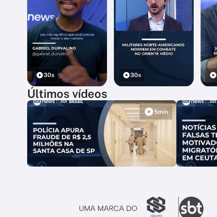
30s
30s
Últimos vídeos
5min