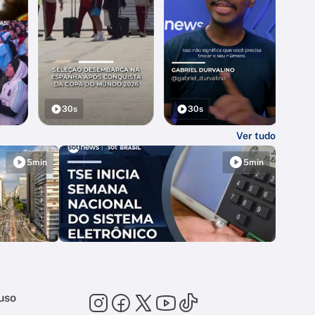
30s
30s
Ver tudo
5min
5min
uso