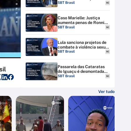
discutem tensão entre STF
SBT Brasil
SC
e PF
Caso Marielle: Justiça
aumenta penas de Ronnie
Lessa e Élcio Queiroz
SBT Brasil
SC
Lula sanciona projetos de
combate à violência sexual
contra menores na
SBT Brasil
SC
internet
Passarela das Cataratas
sil
do Iguaçu é desmontada
por riscos de inundação
SBT Brasil
SC
Ver tudo