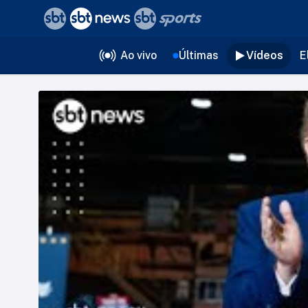
❮
voltar
Editorias
Ao vivo
Últimas
Vídeos
E