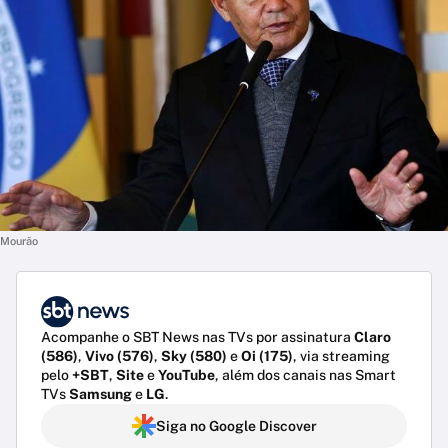
Mourão
Acompanhe o SBT News nas TVs por assinatura
Claro
(586)
,
Vivo (576)
,
Sky (580)
e
Oi (175)
, via streaming
pelo
+SBT
,
Site
e
YouTube
, além dos canais nas Smart
TVs
Samsung
e
LG
.
Siga no Google Discover