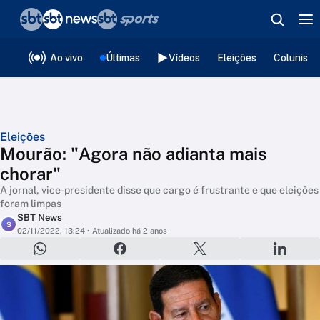
❮
voltar
Editorias
Ao vivo
Últimas
Vídeos
Eleições
Colunista
Eleições
Mourão: "Agora não adianta mais
chorar"
A jornal, vice-presidente disse que cargo é frustrante e que eleições
foram limpas
SBT News
S
02/11/2022, 13:24
• Atualizado há 2 anos