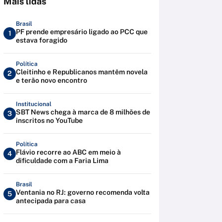
Mais lidas
Brasil
PF prende empresário ligado ao PCC que
1
estava foragido
Política
Cleitinho e Republicanos mantêm novela
2
e terão novo encontro
Institucional
SBT News chega à marca de 8 milhões de
3
inscritos no YouTube
Política
Flávio recorre ao ABC em meio à
4
dificuldade com a Faria Lima
Brasil
Ventania no RJ: governo recomenda volta
5
antecipada para casa