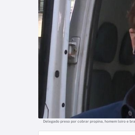
Delegado preso por cobrar propina, homem loiro e br