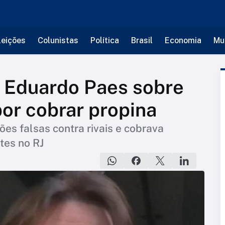
leições
Colunistas
Política
Brasil
Economia
Mu
z Eduardo Paes sobre
or cobrar propina
ões falsas contra rivais e cobrava
tes no RJ