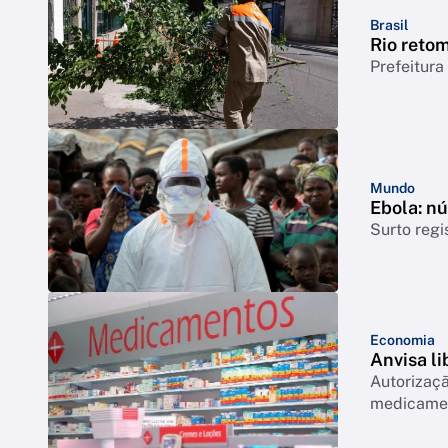
Brasil
Rio reto
Prefeitura
Mundo
Ebola: n
Surto regi
Economia
Anvisa l
Autorizaçã
medicamen