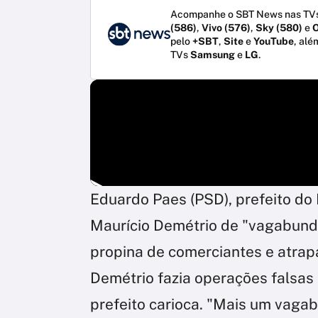
Acompanhe o SBT News nas TVs
(586)
,
Vivo (576)
,
Sky (580)
e
O
pelo
+SBT
,
Site
e
YouTube
, alé
TVs
Samsung
e
LG
.
Eduardo Paes (PSD), prefeito do 
Maurício Demétrio de "vagabundo
propina de comerciantes e atrapa
Demétrio fazia operações falsas c
prefeito carioca. "Mais um vagab