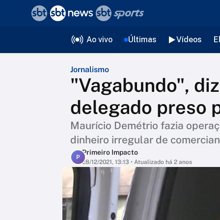
❮
voltar
Editorias
Ao vivo
Últimas
Vídeos
E
Jornalismo
"Vagabundo", di
delegado preso p
Maurício Demétrio fazia operaç
dinheiro irregular de comercian
Primeiro Impacto
P
28/12/2021, 13:13
• Atualizado há 2 anos