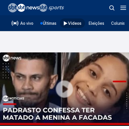
❮
voltar
Editorias
Ao vivo
Últimas
Vídeos
Eleições
Colunist