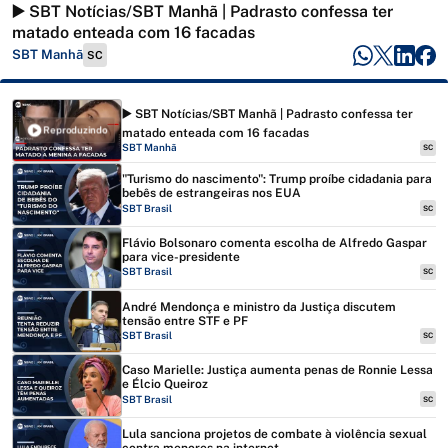
▶️ SBT Notícias/SBT Manhã | Padrasto confessa ter
matado enteada com 16 facadas
SBT Manhã
SC
▶️ SBT Notícias/SBT Manhã | Padrasto confessa ter
Reproduzindo
matado enteada com 16 facadas
SBT Manhã
SC
"Turismo do nascimento": Trump proíbe cidadania para
bebês de estrangeiras nos EUA
SBT Brasil
SC
Flávio Bolsonaro comenta escolha de Alfredo Gaspar
para vice-presidente
SBT Brasil
SC
André Mendonça e ministro da Justiça discutem
tensão entre STF e PF
SBT Brasil
SC
Caso Marielle: Justiça aumenta penas de Ronnie Lessa
e Élcio Queiroz
SBT Brasil
SC
Lula sanciona projetos de combate à violência sexual