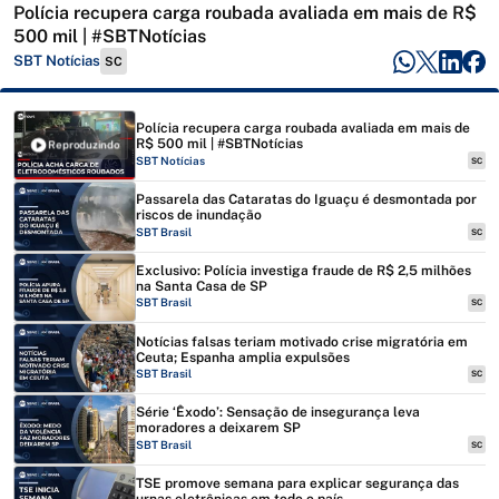
Polícia recupera carga roubada avaliada em mais de R$
500 mil | #SBTNotícias
SBT Notícias
SC
Polícia recupera carga roubada avaliada em mais de
R$ 500 mil | #SBTNotícias
Reproduzindo
SBT Notícias
SC
Passarela das Cataratas do Iguaçu é desmontada por
riscos de inundação
SBT Brasil
SC
Exclusivo: Polícia investiga fraude de R$ 2,5 milhões
na Santa Casa de SP
SBT Brasil
SC
Notícias falsas teriam motivado crise migratória em
Ceuta; Espanha amplia expulsões
SBT Brasil
SC
Série ‘Êxodo’: Sensação de insegurança leva
moradores a deixarem SP
SBT Brasil
SC
TSE promove semana para explicar segurança das