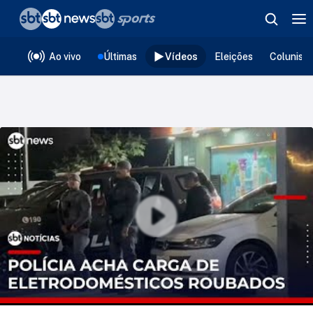
❮
voltar
Editorias
Ao vivo
Últimas
Vídeos
Eleições
Colunist