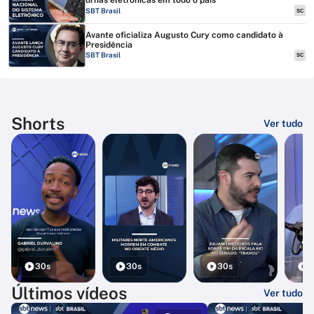
urnas eletrônicas em todo o país
SBT Brasil
SC
Avante oficializa Augusto Cury como candidato à
Presidência
SBT Brasil
SC
Shorts
Ver tudo
30s
30s
30s
3
Últimos vídeos
Ver tudo