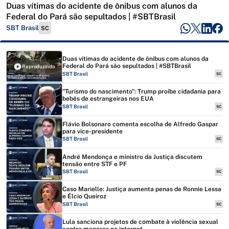
Duas vítimas do acidente de ônibus com alunos da
Federal do Pará são sepultados | #SBTBrasil
SBT Brasil
SC
Duas vítimas do acidente de ônibus com alunos da
Federal do Pará são sepultados | #SBTBrasil
Reproduzindo
SBT Brasil
SC
"Turismo do nascimento": Trump proíbe cidadania para
bebês de estrangeiras nos EUA
SBT Brasil
SC
Flávio Bolsonaro comenta escolha de Alfredo Gaspar
para vice-presidente
SBT Brasil
SC
André Mendonça e ministro da Justiça discutem
tensão entre STF e PF
SBT Brasil
SC
Caso Marielle: Justiça aumenta penas de Ronnie Lessa
e Élcio Queiroz
SBT Brasil
SC
Lula sanciona projetos de combate à violência sexual