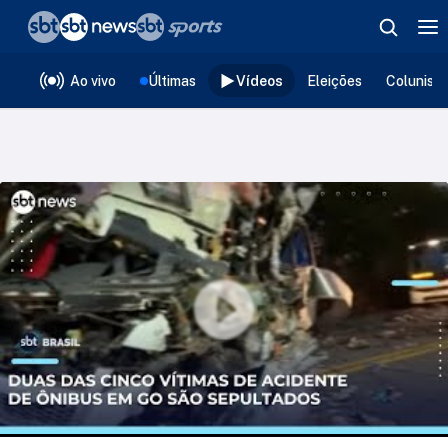
❮
voltar
Editorias
Ao vivo
Últimas
Vídeos
Eleições
Colunist